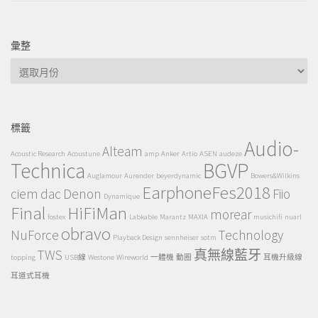
彙整
彙
整
標籤
Audio-
Alteam
Acoustic Research
Acoustune
amp
Anker
Artio
ASEN
audeze
Technica
BGVP
Auglamour
Aurender
beyerdynamic
Bowers&Wilkins
EarphoneFes2018
ciem
dac
Denon
Fiio
Dynamique
Final
HiFiMan
morear
fostex
Labkable
Marantz
MAXIA
musichifi
nuarl
obravo
NuForce
Technology
Playback Design
sennheiser
sotm
TWS
真無線藍牙
topping
USB線
Westone
Wireworld
一體機
動圈
耳機升級線
耳道式耳機