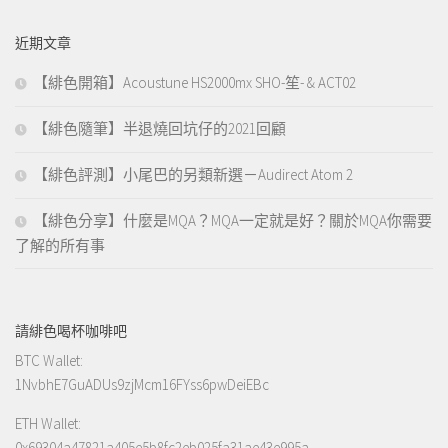
關
鍵
近期文章
字:
【緋色開箱】Acoustune HS2000mx SHO-笙- & ACT02
【緋色隨筆】半退燒回坑仔的2021回顧
【緋色評測】小尾巴的另類新選－Audirect Atom 2
【緋色分享】什麼是MQA？MQA一定就是好？關於MQA你需要
了解的所有事
請緋色喝杯咖啡吧
BTC Wallet:
1NvbhE7GuADUs9zjMcm16FYss6pwDeiEBc
ETH Wallet:
0x69304a47821a405e5b8fc2eb025fa31ae43e995a