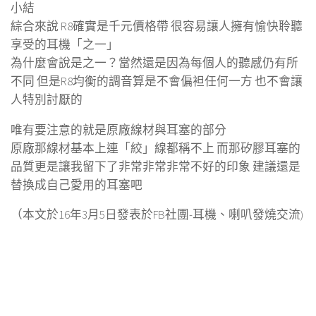
小結
綜合來說 R8確實是千元價格帶 很容易讓人擁有愉快聆聽
享受的耳機「之一」
為什麼會說是之一？當然還是因為每個人的聽感仍有所
不同 但是R8均衡的調音算是不會偏袒任何一方 也不會讓
人特別討厭的
唯有要注意的就是原廠線材與耳塞的部分
原廠那線材基本上連「絞」線都稱不上 而那矽膠耳塞的
品質更是讓我留下了非常非常非常不好的印象 建議還是
替換成自己愛用的耳塞吧
（本文於16年3月5日發表於FB社團-耳機、喇叭發燒交流)