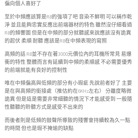
偏向個人喜好了
至於中頻應該算是R8的強項了吧 音染不鮮明 可以稱作乾
淨 並且能夠忠實反應出前端器材的特色 雖然沒仔細看過
R8的頻響圖 但是在中頻的部分就聽感來說應該沒有詭異
的起伏 柔順 耐聽 應該是R8在中頻表現的寫照
高頻的話 R8並不存在著3000元價位內的耳機所常見 易爆
衝的特性 整體而言有延續到中頻的柔順感 不必需要優秀
的前端就能有良好的控制性
唯在中頻偏高與低頻的部分有小瑕疵 先說前者好了 主要
是在與高頻的銜接處（推估約在6KHz左右） 分離度略微
詭異 但是這是需要非常細聽的情況下才能感受到 一般隨
性聽聽的聆聽方式是感受不出來的
而後者則是低頻的鼓聲所導致的殘響會持續較為久一點
的時間 但也是瑕不掩瑜的缺點