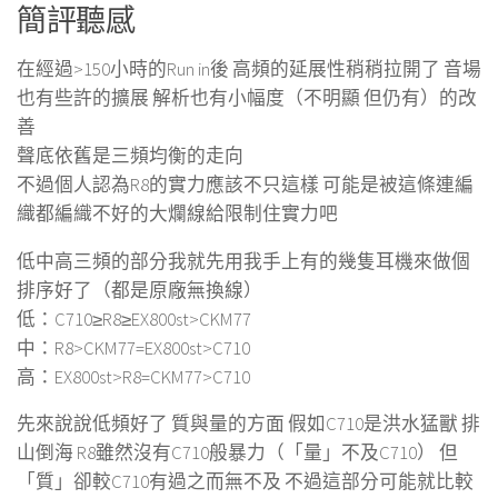
簡評聽感
在經過>150小時的Run in後 高頻的延展性稍稍拉開了 音場
也有些許的擴展 解析也有小幅度（不明顯 但仍有）的改
善
聲底依舊是三頻均衡的走向
不過個人認為R8的實力應該不只這樣 可能是被這條連編
織都編織不好的大爛線給限制住實力吧
低中高三頻的部分我就先用我手上有的幾隻耳機來做個
排序好了（都是原廠無換線）
低：C710≥R8≥EX800st>CKM77
中：R8>CKM77=EX800st>C710
高：EX800st>R8=CKM77>C710
先來說說低頻好了 質與量的方面 假如C710是洪水猛獸 排
山倒海 R8雖然沒有C710般暴力（「量」不及C710） 但
「質」卻較C710有過之而無不及 不過這部分可能就比較