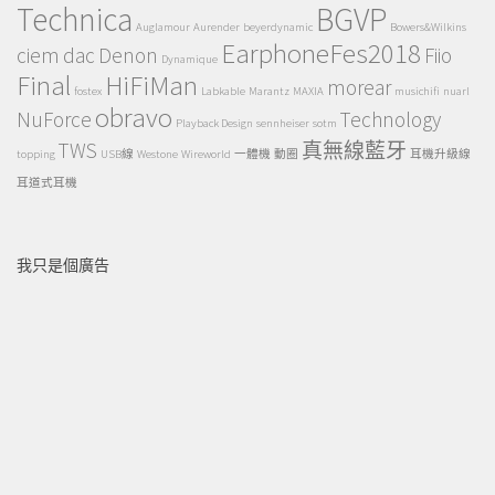
Technica
BGVP
Auglamour
Aurender
beyerdynamic
Bowers&Wilkins
EarphoneFes2018
ciem
dac
Denon
Fiio
Dynamique
Final
HiFiMan
morear
fostex
Labkable
Marantz
MAXIA
musichifi
nuarl
obravo
NuForce
Technology
Playback Design
sennheiser
sotm
TWS
真無線藍牙
topping
USB線
Westone
Wireworld
一體機
動圈
耳機升級線
耳道式耳機
我只是個廣告