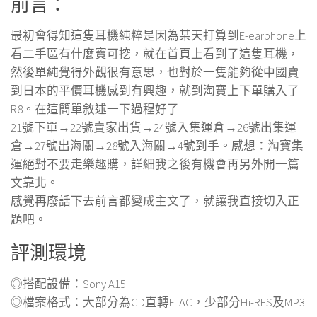
前言：
最初會得知這隻耳機純粹是因為某天打算到E-earphone上
看二手區有什麼寶可挖，就在首頁上看到了這隻耳機，
然後單純覺得外觀很有意思，也對於一隻能夠從中國賣
到日本的平價耳機感到有興趣，就到淘寶上下單購入了
R8。在這簡單敘述一下過程好了
21號下單→22號賣家出貨→24號入集運倉→26號出集運
倉→27號出海關→28號入海關→4號到手。感想：淘寶集
運絕對不要走樂趣購，詳細我之後有機會再另外開一篇
文靠北。
感覺再廢話下去前言都變成主文了，就讓我直接切入正
題吧。
評測環境
◎搭配設備：Sony A15
◎檔案格式：大部分為CD直轉FLAC，少部分Hi-RES及MP3