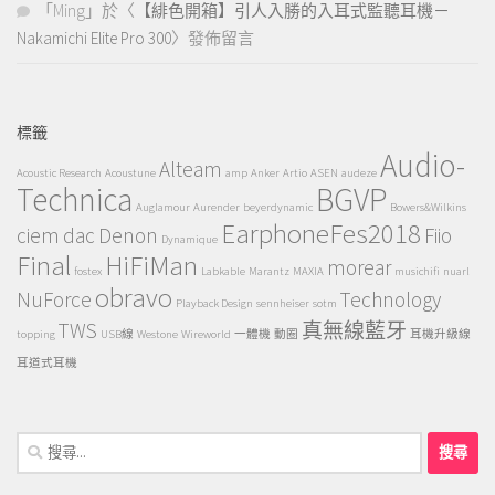
「
Ming
」於〈
【緋色開箱】引人入勝的入耳式監聽耳機－
Nakamichi Elite Pro 300
〉發佈留言
標籤
Audio-
Alteam
Acoustic Research
Acoustune
amp
Anker
Artio
ASEN
audeze
Technica
BGVP
Auglamour
Aurender
beyerdynamic
Bowers&Wilkins
EarphoneFes2018
ciem
dac
Denon
Fiio
Dynamique
Final
HiFiMan
morear
fostex
Labkable
Marantz
MAXIA
musichifi
nuarl
obravo
NuForce
Technology
Playback Design
sennheiser
sotm
TWS
真無線藍牙
topping
USB線
Westone
Wireworld
一體機
動圈
耳機升級線
耳道式耳機
搜
尋