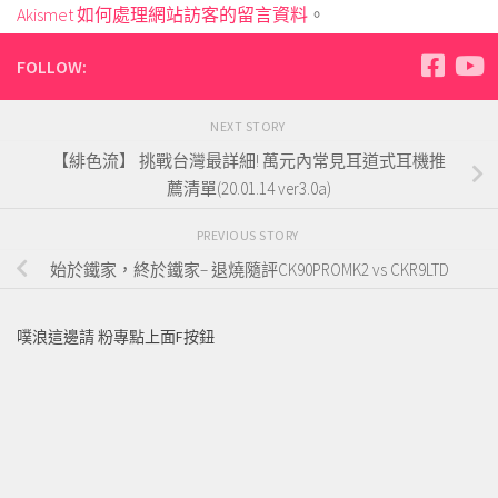
Akismet 如何處理網站訪客的留言資料
。
FOLLOW:
NEXT STORY
【緋色流】 挑戰台灣最詳細! 萬元內常見耳道式耳機推
薦清單(20.01.14 ver3.0a)
PREVIOUS STORY
始於鐵家，終於鐵家– 退燒隨評CK90PROMK2 vs CKR9LTD
噗浪這邊請 粉專點上面F按鈕