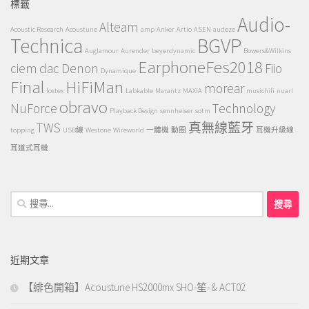
標籤
Audio-
Alteam
Acoustic Research
Acoustune
amp
Anker
Artio
ASEN
audeze
Technica
BGVP
Auglamour
Aurender
beyerdynamic
Bowers&Wilkins
EarphoneFes2018
ciem
dac
Denon
Fiio
Dynamique
Final
HiFiMan
morear
fostex
Labkable
Marantz
MAXIA
musichifi
nuarl
obravo
NuForce
Technology
Playback Design
sennheiser
sotm
TWS
真無線藍牙
topping
USB線
Westone
Wireworld
一體機
動圈
耳機升級線
耳道式耳機
搜
尋
關
鍵
近期文章
字:
【緋色開箱】Acoustune HS2000mx SHO-笙- & ACT02