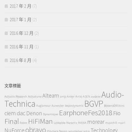
2017 年 2 月
(7)
2017 年 1 月
(2)
2016 年 12 月
(2)
2016 年 11 月
(1)
2016 年 8 月
(4)
文章標籤
Audio-
Alteam
Acoustic Research
Acoustune
amp
Anker
Artio
ASEN
audeze
Technica
BGVP
Auglamour
Aurender
beyerdynamic
Bowers&Wilkins
EarphoneFes2018
ciem
dac
Denon
Fiio
Dynamique
Final
HiFiMan
morear
fostex
Labkable
Marantz
MAXIA
musichifi
nuarl
obravo
NuForce
Technology
Playback Design
sennheiser
sotm