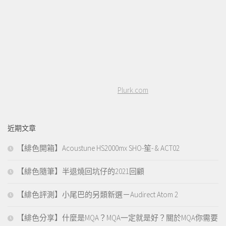
Plurk.com
近期文章
【緋色開箱】Acoustune HS2000mx SHO-笙- & ACT02
【緋色隨筆】半退燒回坑仔的2021回顧
【緋色評測】小尾巴的另類新選－Audirect Atom 2
【緋色分享】什麼是MQA？MQA一定就是好？關於MQA你需要