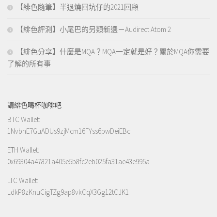
【緋色隨筆】半退燒回坑仔的2021回顧
【緋色評測】小尾巴的另類新選－Audirect Atom 2
【緋色分享】什麼是MQA？MQA一定就是好？關於MQA你需要
了解的所有事
請緋色喝杯咖啡吧
BTC Wallet:
1NvbhE7GuADUs9zjMcm16FYss6pwDeiEBc
ETH Wallet:
0x69304a47821a405e5b8fc2eb025fa31ae43e995a
LTC Wallet:
LdkP8zKnuCigTZg9ap8vkCqX3Gg12tCJK1