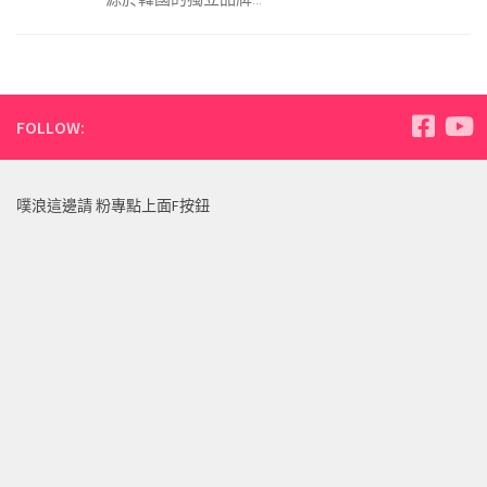
FOLLOW:
噗浪這邊請 粉專點上面F按鈕