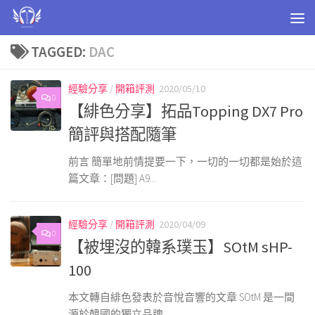
Skip to content
TAGGED:
DAC
經驗分享
/
開箱評測
2020/05/10
0
【緋色分享】拓品Topping DX7 Pro
簡評與搭配隨筆
前言 簡單地前情提要一下，一切的一切都是始於這
篇文章：[問題] A9...
經驗分享
/
開箱評測
2020/04/09
0
【被埋沒的韓系璞玉】SOtM sHP-
100
本文轉自緋色發表於音悅音響的文章 SOtM 是一間
源於韓國的獨立品牌...