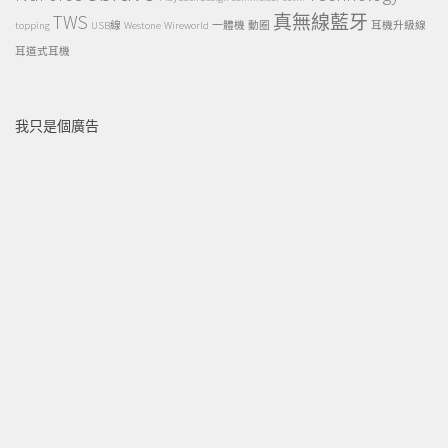
TWS
真無線藍牙
topping
USB線
Westone
Wireworld
一體機
動圈
耳機升級線
耳道式耳機
我只是個廣告