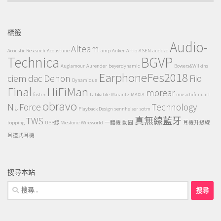
整
標籤
Audio-
Alteam
Acoustic Research
Acoustune
amp
Anker
Artio
ASEN
audeze
Technica
BGVP
Auglamour
Aurender
beyerdynamic
Bowers&Wilkins
EarphoneFes2018
ciem
dac
Denon
Fiio
Dynamique
Final
HiFiMan
morear
fostex
Labkable
Marantz
MAXIA
musichifi
nuarl
obravo
NuForce
Technology
Playback Design
sennheiser
sotm
TWS
真無線藍牙
topping
USB線
Westone
Wireworld
一體機
動圈
耳機升級線
耳道式耳機
搜尋本站
搜
尋
關