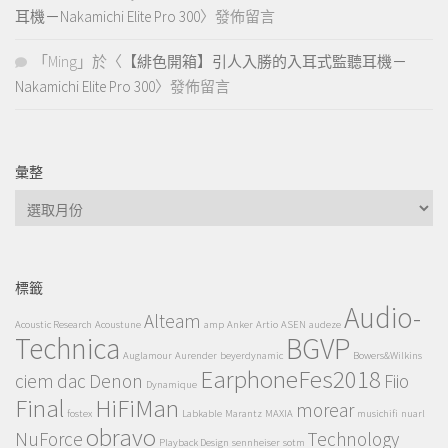
耳機－Nakamichi Elite Pro 300
〉發佈留言
「
Ming
」於〈
【緋色開箱】引人入勝的入耳式監聽耳機－
Nakamichi Elite Pro 300
〉發佈留言
彙整
彙
整
標籤
Audio-
Alteam
Acoustic Research
Acoustune
amp
Anker
Artio
ASEN
audeze
Technica
BGVP
Auglamour
Aurender
beyerdynamic
Bowers&Wilkins
EarphoneFes2018
ciem
dac
Denon
Fiio
Dynamique
Final
HiFiMan
morear
fostex
Labkable
Marantz
MAXIA
musichifi
nuarl
obravo
NuForce
Technology
Playback Design
sennheiser
sotm