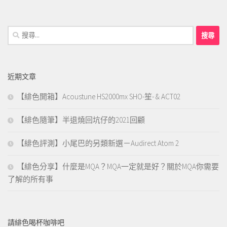
搜
尋
關
鍵
近期文章
字:
【緋色開箱】Acoustune HS2000mx SHO-笙- & ACT02
【緋色隨筆】半退燒回坑仔的2021回顧
【緋色評測】小尾巴的另類新選－Audirect Atom 2
【緋色分享】什麼是MQA？MQA一定就是好？關於MQA你需要
了解的所有事
請緋色喝杯咖啡吧