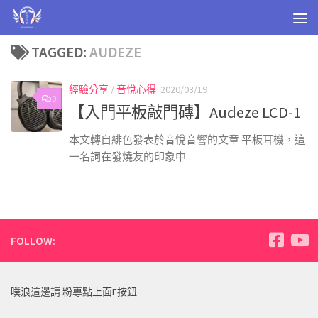
Skip to content
TAGGED:
AUDEZE
經驗分享
/
音悅心得
2020/03/19
0
【入門平板敲門磚】Audeze LCD-1
本文轉自緋色發表於音悅音響的文章 平板耳機，這
一名詞在發燒友的印象中...
FOLLOW:
噗浪這邊請 粉專點上面F按鈕