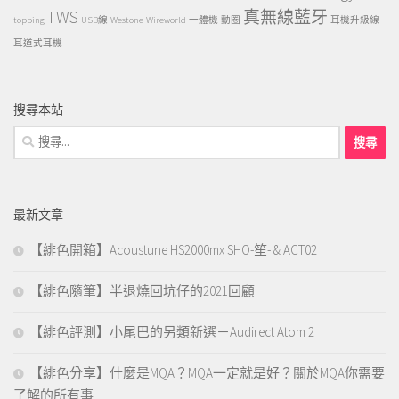
TWS
真無線藍牙
topping
USB線
Westone
Wireworld
一體機
動圈
耳機升級線
耳道式耳機
搜尋本站
搜
尋
關
鍵
最新文章
字:
【緋色開箱】Acoustune HS2000mx SHO-笙- & ACT02
【緋色隨筆】半退燒回坑仔的2021回顧
【緋色評測】小尾巴的另類新選－Audirect Atom 2
【緋色分享】什麼是MQA？MQA一定就是好？關於MQA你需要
了解的所有事