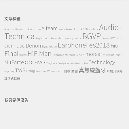
文章標籤
Audio-
Alteam
Acoustic Research
Acoustune
amp
Anker
Artio
ASEN
audeze
Technica
BGVP
Auglamour
Aurender
beyerdynamic
Bowers&Wilkins
EarphoneFes2018
ciem
dac
Denon
Fiio
Dynamique
Final
HiFiMan
morear
fostex
Labkable
Marantz
MAXIA
musichifi
nuarl
obravo
NuForce
Technology
Playback Design
sennheiser
sotm
TWS
真無線藍牙
topping
USB線
Westone
Wireworld
一體機
動圈
耳機升級線
耳道式耳機
我只是個廣告