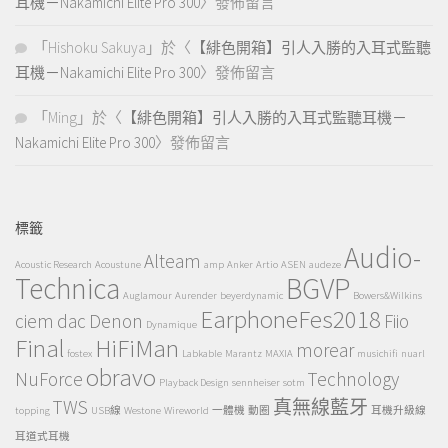
耳機－Nakamichi Elite Pro 300
〉發佈留言
「
Hishoku Sakuya
」於〈
【緋色開箱】引人入勝的入耳式監聽
耳機－Nakamichi Elite Pro 300
〉發佈留言
「
Ming
」於〈
【緋色開箱】引人入勝的入耳式監聽耳機－
Nakamichi Elite Pro 300
〉發佈留言
標籤
Audio-
Alteam
Acoustic Research
Acoustune
amp
Anker
Artio
ASEN
audeze
Technica
BGVP
Auglamour
Aurender
beyerdynamic
Bowers&Wilkins
EarphoneFes2018
ciem
dac
Denon
Fiio
Dynamique
Final
HiFiMan
morear
fostex
Labkable
Marantz
MAXIA
musichifi
nuarl
obravo
NuForce
Technology
Playback Design
sennheiser
sotm
TWS
真無線藍牙
topping
USB線
Westone
Wireworld
一體機
動圈
耳機升級線
耳道式耳機