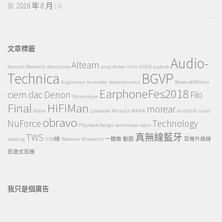
2016 年 8 月
(4)
文章標籤
Audio-
Alteam
Acoustic Research
Acoustune
amp
Anker
Artio
ASEN
audeze
Technica
BGVP
Auglamour
Aurender
beyerdynamic
Bowers&Wilkins
EarphoneFes2018
ciem
dac
Denon
Fiio
Dynamique
Final
HiFiMan
morear
fostex
Labkable
Marantz
MAXIA
musichifi
nuarl
obravo
NuForce
Technology
Playback Design
sennheiser
sotm
TWS
真無線藍牙
topping
USB線
Westone
Wireworld
一體機
動圈
耳機升級線
耳道式耳機
我只是個廣告