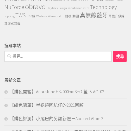
obravo
NuForce
Technology
Playback Design
sennheiser
sotm
TWS
真無線藍牙
topping
USB線
Westone
Wireworld
一體機
動圈
耳機升級線
耳道式耳機
搜尋本站
搜
尋
關
鍵
最新文章
字:
【緋色開箱】Acoustune HS2000mx SHO-笙- & ACT02
【緋色隨筆】半退燒回坑仔的2021回顧
【緋色評測】小尾巴的另類新選－Audirect Atom 2