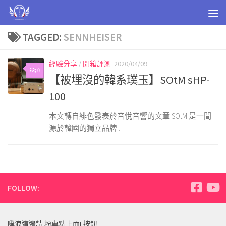
Skip to content
TAGGED:
SENNHEISER
經驗分享
/
開箱評測
2020/04/09
0
【被埋沒的韓系璞玉】SOtM sHP-
100
本文轉自緋色發表於音悅音響的文章 SOtM 是一間
源於韓國的獨立品牌...
FOLLOW:
噗浪這邊請 粉專點上面F按鈕