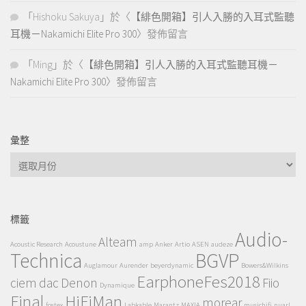
「
Hishoku Sakuya
」於〈
【緋色開箱】引人入勝的入耳式監聽
耳機－Nakamichi Elite Pro 300
〉發佈留言
「
Ming
」於〈
【緋色開箱】引人入勝的入耳式監聽耳機－
Nakamichi Elite Pro 300
〉發佈留言
彙整
彙
整
標籤
Audio-
Alteam
Acoustic Research
Acoustune
amp
Anker
Artio
ASEN
audeze
Technica
BGVP
Auglamour
Aurender
beyerdynamic
Bowers&Wilkins
EarphoneFes2018
ciem
dac
Denon
Fiio
Dynamique
Final
HiFiMan
morear
fostex
Labkable
Marantz
MAXIA
musichifi
nuarl