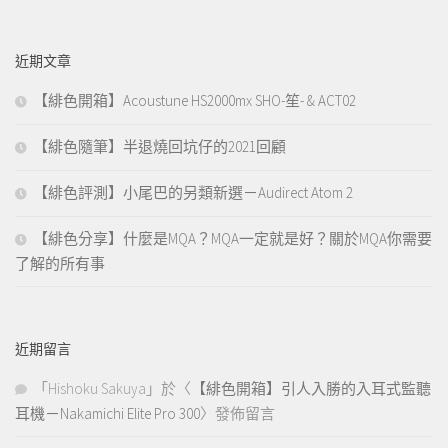
近期文章
【緋色開箱】Acoustune HS2000mx SHO-笙- & ACT02
【緋色隨筆】半退燒回坑仔的2021回顧
【緋色評測】小尾巴的另類新選－Audirect Atom 2
【緋色分享】什麼是MQA？MQA一定就是好？關於MQA你需要
了解的所有事
近期留言
「
Hishoku Sakuya
」於〈
【緋色開箱】引人入勝的入耳式監聽
耳機－Nakamichi Elite Pro 300
〉發佈留言