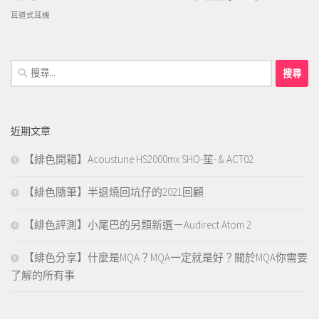
耳道式耳機
搜
尋
關
鍵
近期文章
字:
【緋色開箱】Acoustune HS2000mx SHO-笙- & ACT02
【緋色隨筆】半退燒回坑仔的2021回顧
【緋色評測】小尾巴的另類新選－Audirect Atom 2
【緋色分享】什麼是MQA？MQA一定就是好？關於MQA你需要
了解的所有事