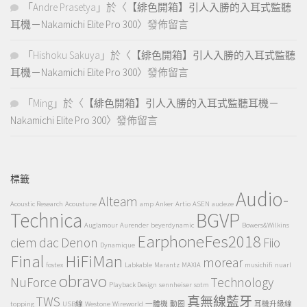
「
Andre Prasetya
」於〈
【緋色開箱】引人入勝的入耳式監聽
耳機－Nakamichi Elite Pro 300
〉發佈留言
「
Hishoku Sakuya
」於〈
【緋色開箱】引人入勝的入耳式監聽
耳機－Nakamichi Elite Pro 300
〉發佈留言
「
Ming
」於〈
【緋色開箱】引人入勝的入耳式監聽耳機－
Nakamichi Elite Pro 300
〉發佈留言
標籤
Audio-
Alteam
Acoustic Research
Acoustune
amp
Anker
Artio
ASEN
audeze
Technica
BGVP
Auglamour
Aurender
beyerdynamic
Bowers&Wilkins
EarphoneFes2018
ciem
dac
Denon
Fiio
Dynamique
Final
HiFiMan
morear
fostex
Labkable
Marantz
MAXIA
musichifi
nuarl
obravo
NuForce
Technology
Playback Design
sennheiser
sotm
TWS
真無線藍牙
topping
USB線
Westone
Wireworld
一體機
動圈
耳機升級線