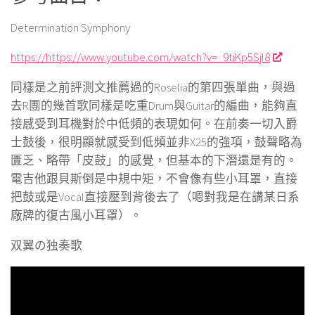
Determination Symphony
https://https://www.youtube.com/watch?v=_9tiKp5SjI8
同樣是之前評測文推薦過的Roselia的第四張單曲，與過
去R團的幾首歌同樣是吃重Drum與Guitar的編曲，能夠直
接感受到耳機對於中低頻的表現如何。在前奏一切入爵
士鼓後，很明顯就感受到低頻並非X25的強項，鼓聲略為
匱乏、略帶「皮鼓」的感覺，但基本的下潛還是有的。
電吉他跟貝斯倒是中規中矩，不會像有些小耳罩，直接
把鼓或是Vocal直接壓到背後去了（嗯對我是在講某日系
廠牌的復古風小耳罩）。
双翼の独奏歌