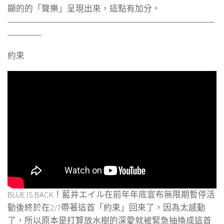
顯的的「聲樂」呈現出來，這點有加分。
（這文去年尾就開始寫了…現在都3月初了…這文到底有
多難產）
約束
BLUE IS BACK！藍井エイル在前年年底宣布無限期暫停活
動後終於在2/7帶著這首「約束」回來了，因為太感動
了，所以原本是打算放水樹的深愛就被緊急抽換成這首