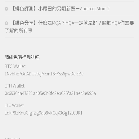
【緋色評測】小尾巴的另類新選－Audirect Atom 2
【緋色分享】什麼是MQA？MQA一定就是好？關於MQA你需要
了解的所有事
請緋色喝杯咖啡吧
BTC Wallet:
1NvbhE7GuADUs9zjMcm16FYss6pwDeiEBc
ETH Wallet:
0x69304a47821a405e5b8fc2eb025fa31ae43e995a
LTC Wallet:
LdkP8zKnuCigTZg9ap8vkCqX3Gg12tCJK1