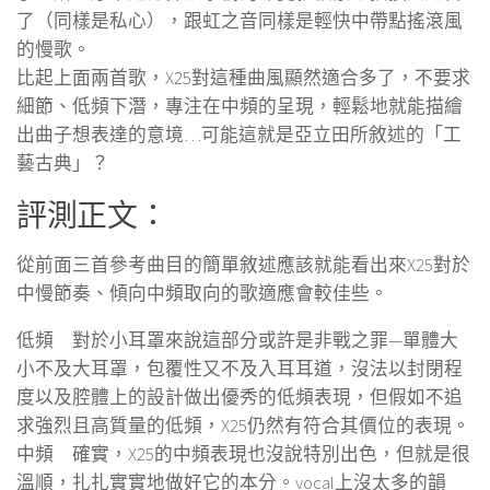
了（同樣是私心），跟虹之音同樣是輕快中帶點搖滾風
的慢歌。
比起上面兩首歌，X25對這種曲風顯然適合多了，不要求
細節、低頻下潛，專注在中頻的呈現，輕鬆地就能描繪
出曲子想表達的意境…可能這就是亞立田所敘述的「工
藝古典」？
評測正文：
從前面三首參考曲目的簡單敘述應該就能看出來X25對於
中慢節奏、傾向中頻取向的歌適應會較佳些。
低頻 對於小耳罩來說這部分或許是非戰之罪—單體大
小不及大耳罩，包覆性又不及入耳耳道，沒法以封閉程
度以及腔體上的設計做出優秀的低頻表現，但假如不追
求強烈且高質量的低頻，X25仍然有符合其價位的表現。
中頻 確實，X25的中頻表現也沒說特別出色，但就是很
溫順，扎扎實實地做好它的本分。vocal上沒太多的韻