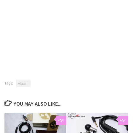
Tags:
Alteam
YOU MAY ALSO LIKE...
0
0