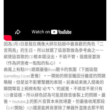
因為2月3日是我在偶像大師灰姑娘中最喜歡的角色「二
宮飛鳥」的生日，所以就選了這首歌做為參考曲之一－
縱使這首歌的CD根本還沒出，不過不管，我還是要放
（作為評測者一點點的私心）。
曲風上有點RPG遊戲最後Boss關卡的氛圍（下面這個
GameBoy Cover更像）。一開始的琶音雖因分離度的問題
略糊，但是並不影響整體的表現。前奏結束進入間奏的
瞬間聲音上稍微有點”必ㄘㄟ”的感覺，不過並不是只有
X25會這樣，所以緋色認為可能是錄音後製上的問題。最
後，Youtube上的影片音質本來就堪憂，但最後收尾那段
（1:47開始）X25還是能將背景除了樂器外混進去那不明