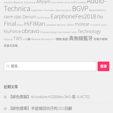
Audio-
Alteam
Acoustic Research
Acoustune
amp
Anker
Artio
ASEN
audeze
Technica
BGVP
Auglamour
Aurender
beyerdynamic
Bowers&Wilkins
EarphoneFes2018
ciem
dac
Denon
Fiio
Dynamique
Final
HiFiMan
morear
fostex
Labkable
Marantz
MAXIA
musichifi
nuarl
obravo
NuForce
Technology
Playback Design
sennheiser
sotm
TWS
真無線藍牙
topping
USB線
Westone
Wireworld
一體機
動圈
耳機升級線
耳道式耳機
搜
尋
關
鍵
近期文章
字:
【緋色開箱】Acoustune HS2000mx SHO-笙- & ACT02
【緋色隨筆】半退燒回坑仔的2021回顧