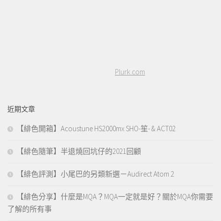
Plurk.com
近期文章
【緋色開箱】Acoustune HS2000mx SHO-笙- & ACT02
【緋色隨筆】半退燒回坑仔的2021回顧
【緋色評測】小尾巴的另類新選－Audirect Atom 2
【緋色分享】什麼是MQA？MQA一定就是好？關於MQA你需要
了解的所有事