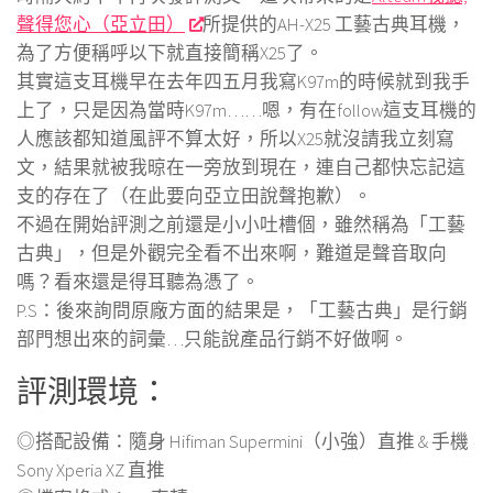
聲得您心（亞立田）
所提供的AH-X25 工藝古典耳機，
為了方便稱呼以下就直接簡稱X25了。
其實這支耳機早在去年四五月我寫K97m的時候就到我手
上了，只是因為當時K97m……嗯，有在follow這支耳機的
人應該都知道風評不算太好，所以X25就沒請我立刻寫
文，結果就被我晾在一旁放到現在，連自己都快忘記這
支的存在了（在此要向亞立田說聲抱歉）。
不過在開始評測之前還是小小吐槽個，雖然稱為「工藝
古典」，但是外觀完全看不出來啊，難道是聲音取向
嗎？看來還是得耳聽為憑了。
P.S：後來詢問原廠方面的結果是，「工藝古典」是行銷
部門想出來的詞彙…只能說產品行銷不好做啊。
評測環境：
◎搭配設備：隨身 Hifiman Supermini（小強）直推 & 手機
Sony Xperia XZ 直推