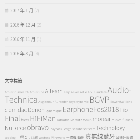
2017 年 1 月
(2)
2016 年 12 月
(2)
2016 年 11 月
(1)
2016 年 8 月
(4)
文章標籤
Audio-
Alteam
Acoustic Research
Acoustune
amp
Anker
Artio
ASEN
audeze
Technica
BGVP
Auglamour
Aurender
beyerdynamic
Bowers&Wilkins
EarphoneFes2018
ciem
dac
Denon
Fiio
Dynamique
Final
HiFiMan
morear
fostex
Labkable
Marantz
MAXIA
musichifi
nuarl
obravo
NuForce
Technology
Playback Design
sennheiser
sotm
TWS
真無線藍牙
topping
USB線
Westone
Wireworld
一體機
動圈
耳機升級線