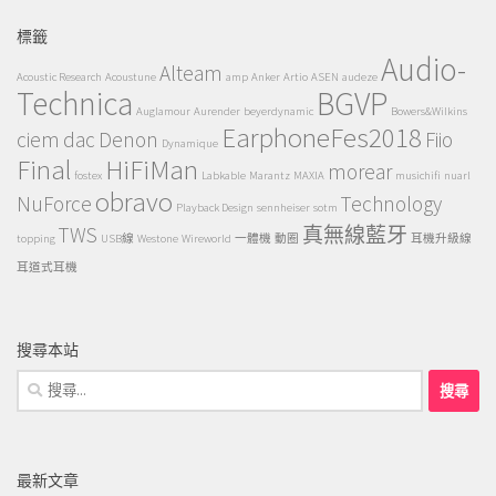
標籤
Audio-
Alteam
Acoustic Research
Acoustune
amp
Anker
Artio
ASEN
audeze
Technica
BGVP
Auglamour
Aurender
beyerdynamic
Bowers&Wilkins
EarphoneFes2018
ciem
dac
Denon
Fiio
Dynamique
Final
HiFiMan
morear
fostex
Labkable
Marantz
MAXIA
musichifi
nuarl
obravo
NuForce
Technology
Playback Design
sennheiser
sotm
TWS
真無線藍牙
topping
USB線
Westone
Wireworld
一體機
動圈
耳機升級線
耳道式耳機
搜尋本站
搜
尋
關
鍵
最新文章
字: