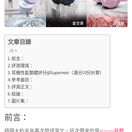
文章目錄
前言：
評測環境：
耳機性能整體評分@Supermini（滿分10分計算）
參考曲目：
評測正文：
結論：
圖片集：
前言：
時隔大約半年再次發評測文，這次帶來的是
Alteam我聽,