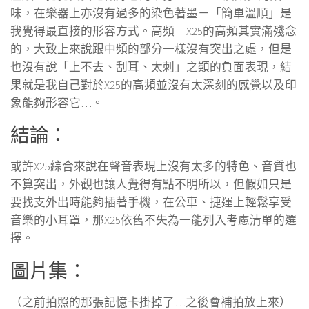
味，在樂器上亦沒有過多的染色著墨－「簡單溫順」是
我覺得最直接的形容方式。高頻 X25的高頻其實滿殘念
的，大致上來說跟中頻的部分一樣沒有突出之處，但是
也沒有說「上不去、刮耳、太刺」之類的負面表現，結
果就是我自己對於X25的高頻並沒有太深刻的感覺以及印
象能夠形容它…。
結論：
或許X25綜合來說在聲音表現上沒有太多的特色、音質也
不算突出，外觀也讓人覺得有點不明所以，但假如只是
要找支外出時能夠插著手機，在公車、捷運上輕鬆享受
音樂的小耳罩，那X25依舊不失為一能列入考慮清單的選
擇。
圖片集：
（之前拍照的那張記憶卡掛掉了…之後會補拍放上來）