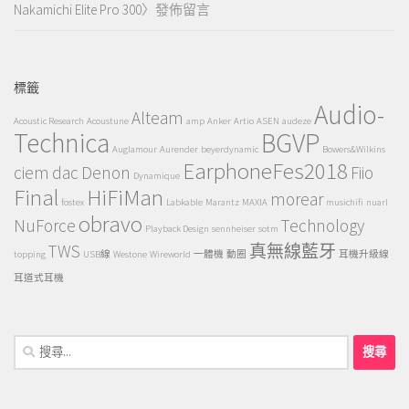
Nakamichi Elite Pro 300
〉發佈留言
標籤
Audio-
Alteam
Acoustic Research
Acoustune
amp
Anker
Artio
ASEN
audeze
Technica
BGVP
Auglamour
Aurender
beyerdynamic
Bowers&Wilkins
EarphoneFes2018
ciem
dac
Denon
Fiio
Dynamique
Final
HiFiMan
morear
fostex
Labkable
Marantz
MAXIA
musichifi
nuarl
obravo
NuForce
Technology
Playback Design
sennheiser
sotm
TWS
真無線藍牙
topping
USB線
Westone
Wireworld
一體機
動圈
耳機升級線
耳道式耳機
搜
尋
關