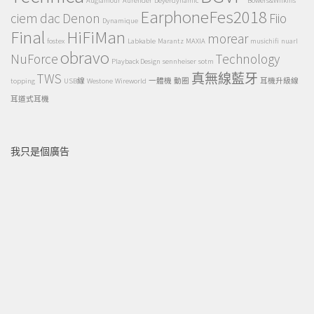
Auglamour
Aurender
beyerdynamic
Bowers&Wilkins
EarphoneFes2018
ciem
dac
Denon
Fiio
Dynamique
Final
HiFiMan
morear
fostex
Labkable
Marantz
MAXIA
musichifi
nuarl
obravo
NuForce
Technology
Playback Design
sennheiser
sotm
TWS
真無線藍牙
topping
USB線
Westone
Wireworld
一體機
動圈
耳機升級線
耳道式耳機
我只是個廣告