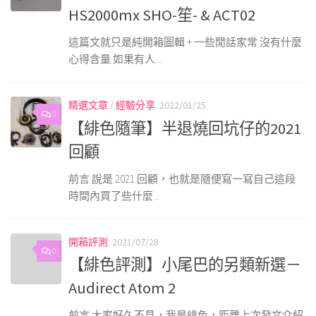
HS2000mx SHO-笙- & ACT02
這篇文就只是純開箱圖輯 + 一些閒話家常 沒有什麼
心得含量 如果有人...
精選文章
/
經驗分享
2022/01/25
0
【緋色隨筆】半退燒回坑仔的2021
回顧
前言 說是 2021 回顧，也就是隨便寫一寫自己這段
時間內買了些什麼...
開箱評測
2021/07/28
0
【緋色評測】小尾巴的另類新選－
Audirect Atom 2
前言 大家好久不見，我是緋色，距離上次發文介紹