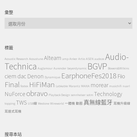
彙整
彙
整
標籤
Audio-
Alteam
Acoustic Research
Acoustune
amp
Anker
Artio
ASEN
audeze
Technica
BGVP
Auglamour
Aurender
beyerdynamic
Bowers&Wilkins
EarphoneFes2018
ciem
dac
Denon
Fiio
Dynamique
Final
HiFiMan
morear
fostex
Labkable
Marantz
MAXIA
musichifi
nuarl
obravo
NuForce
Technology
Playback Design
sennheiser
sotm
TWS
真無線藍牙
topping
USB線
Westone
Wireworld
一體機
動圈
耳機升級線
耳道式耳機
搜尋本站