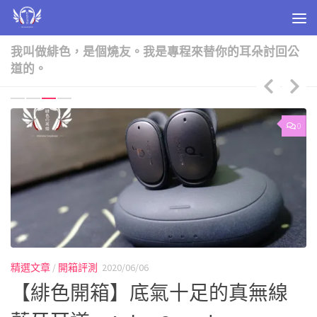
Skip to content
我叫做緋色，是個燒友。我是專程來替你的耳朵討回公
道的。
0
0
精選文章
/
開箱評測
2020/06/06
精
一
【緋色開箱】底氣十足的真無線