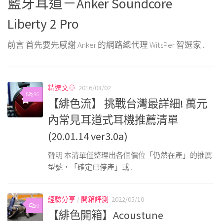
的
藍牙耳道－Anker Soundcore
A
Liberty 2 Pro
前
前言 首先要先感謝 Anker 的網路總代理 WitsPer 智選家...
精選文章
2016/08/02
96
【緋色流】 挑戰台灣最詳細! 萬元
內常見耳道式耳機推薦清單
(20.01.14 ver3.0a)
聲明 本清單僅整理出各個價位「仍然在產」的推薦
型號，「確定已停產」或...
經驗分享
/
開箱評測
2022/05/10
0
【緋色開箱】Acoustune