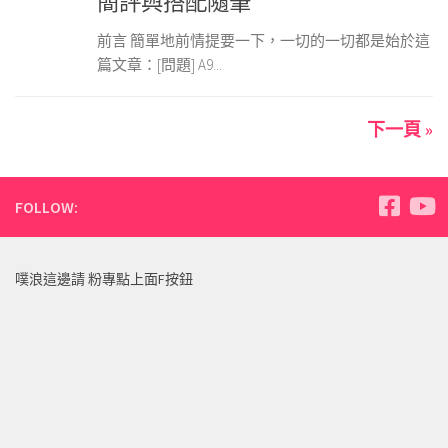
簡評與搭配隨筆
前言 簡單地前情提要一下，一切的一切都是始於這
篇文章：[問題] A9...
下一頁 »
FOLLOW:
噗浪這邊請 粉專點上面F按鈕