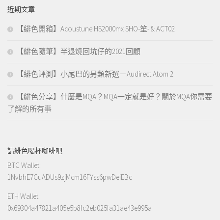
鍵
近期文章
字:
【緋色開箱】Acoustune HS2000mx SHO-笙- & ACT02
【緋色隨筆】半退燒回坑仔的2021回顧
【緋色評測】小尾巴的另類新選－Audirect Atom 2
【緋色分享】什麼是MQA？MQA一定就是好？關於MQA你需要
了解的所有事
請緋色喝杯咖啡吧
BTC Wallet:
1NvbhE7GuADUs9zjMcm16FYss6pwDeiEBc
ETH Wallet:
0x69304a47821a405e5b8fc2eb025fa31ae43e995a